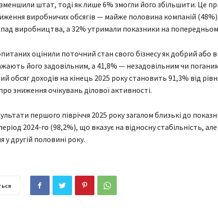
зменшили штат, тоді як лише 6% змогли його збільшити. Це пр
иження виробничих обсягів — майже половина компаній (48%)
спад виробництва, а 32% утримали показники на попередньому
питаних оцінили поточний стан свого бізнесу як добрий або в
жають його задовільним, а 41,8% — незадовільним чи поганим
й обсяг доходів на кінець 2025 року становить 91,3% від рівня
про зниження очікувань ділової активності.
ультати першого півріччя 2025 року загалом близькі до показн
еріод 2024-го (98,2%), що вказує на відносну стабільність, але
 у другій половині року.
ться