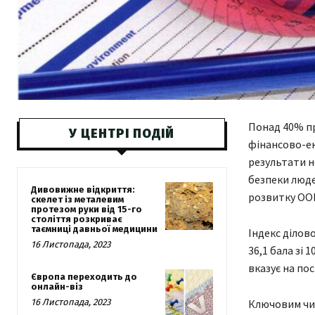
Понад 40% пр
У ЦЕНТРІ ПОДІЙ
фінансово-ек
результати н
безпеки люде
Дивовижне відкриття:
розвитку ООН
скелет із металевим
протезом руки від 15-го
століття розкриває
таємниці давньої медицини
Індекс ділово
16 Листопада, 2023
36,1 бала зі 
вказує на по
Європа переходить до
онлайн-віз
16 Листопада, 2023
Ключовим чин