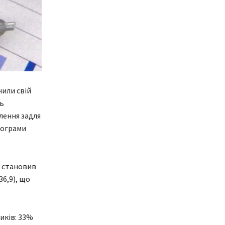
нили свій
ть
лення задля
Програми
ку становив
36,9), що
иків: 33%