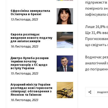
підприємств 
помірного зн
Єфросініна звинуватила
зафіксувала 
Остапчука в брехні
13 Листопада, 2023
Лише 16,8% о
Ще 31,4% вва
Європа розглядає
введення нового податку
Прогнозовани
для авіапасажирів
що свідчить 
16 Листопада, 2023
Водночас рез
Дмитро Кулеба розкрив
терміни початку
аналогічний п
переговорів з ЄС щодо
вступу України
до погіршення
15 Листопада, 2023
Аграрний міністр України
розглядає нові горизонти
співпраці: обговорення з
поділі
Японією та Гвінеєю
16 Листопада, 2023