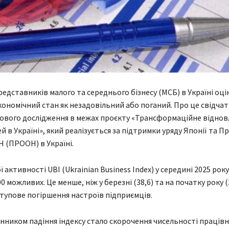
едставників малого та середнього бізнесу (МСБ) в Україні оці
ономічний стан як незадовільний або поганий. Про це свідча
ового дослідження в межах проєкту «Трансформаційне віднов
й в Україні», який реалізується за підтримки уряду Японії та 
 (ПРООН) в Україні.
ї активності UBI (Ukrainian Business Index) у середині 2025 ро
100 можливих. Це менше, ніж у березні (38,6) та на початку року (
ступове погіршення настроїв підприємців.
ником падіння індексу стало скорочення чисельності працівн