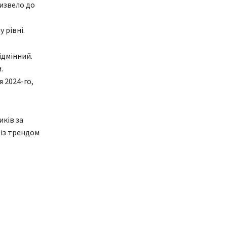
извело до
 рівні.
ідмінний.
.
 2024-го,
иків за
 із трендом