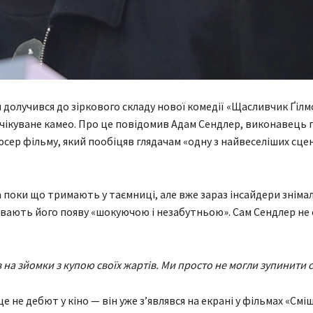
 долучився до зіркового складу нової комедії «Щасливчик Ґілмо
чікуване камео. Про це повідомив Адам Сендлер, виконавець 
юсер фільму, який пообіцяв глядачам «одну з найвеселіших сцен
 поки що тримають у таємниці, але вже зараз інсайдери зніма
вають його появу «шокуючою і незабутньою». Сам Сендлер не
на зйомки з купою своїх жартів. Ми просто не могли зупинити с
е не дебют у кіно — він уже з’являвся на екрані у фільмах «Смі