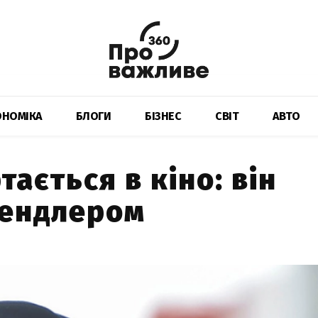
ОНОМІКА
БЛОГИ
БІЗНЕС
СВІТ
АВТО
ається в кіно: він
 Сендлером