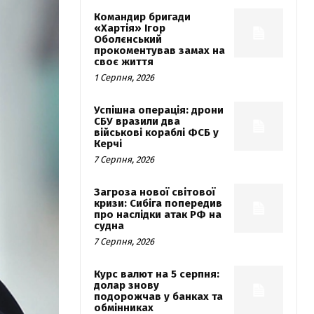
Командир бригади
«Хартія» Ігор
Оболєнський
прокоментував замах на
своє життя
1 Серпня, 2026
Успішна операція: дрони
СБУ вразили два
військові кораблі ФСБ у
Керчі
7 Серпня, 2026
Загроза нової світової
кризи: Сибіга попередив
про наслідки атак РФ на
судна
7 Серпня, 2026
Курс валют на 5 серпня:
долар знову
подорожчав у банках та
обмінниках