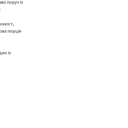
во поруч із
.
океїст,
ова порція
дин із