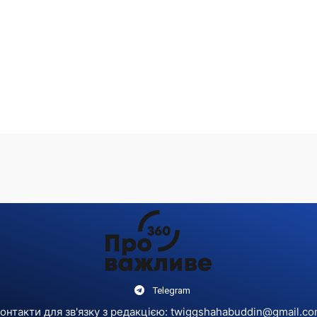
Telegram
онтакти для зв'язку з редакцією:
twiggshahabuddin@gmail.c