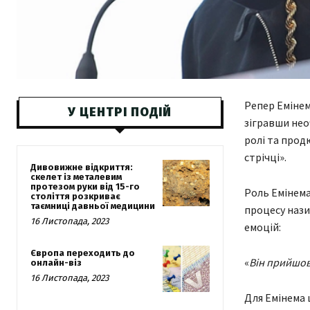
Репер Емінем
У ЦЕНТРІ ПОДІЙ
зігравши нео
ролі та прод
стрічці».
Дивовижне відкриття:
скелет із металевим
протезом руки від 15-го
Роль Емінема
століття розкриває
таємниці давньої медицини
процесу нази
16 Листопада, 2023
емоцій:
Європа переходить до
«
Він прийшов 
онлайн-віз
16 Листопада, 2023
Для Емінема ц