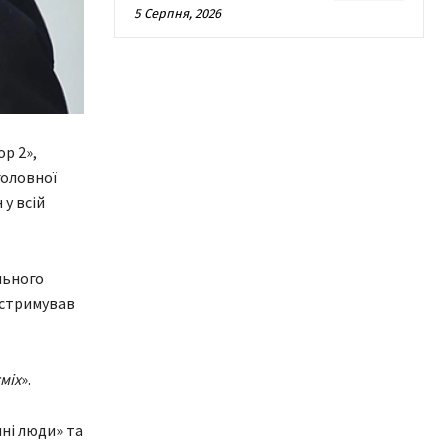
5 Серпня, 2026
р 2»,
головної
 у всій
льного
 стримував
міх
».
шні люди» та