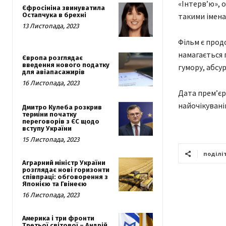
«Інтерв’ю», 
Єфросініна звинуватила
такими імена
Остапчука в брехні
13 Листопада, 2023
Фільм є прод
намагається 
Європа розглядає
введення нового податку
гумору, абсур
для авіапасажирів
16 Листопада, 2023
Дата прем’єри
найочікуваніш
Дмитро Кулеба розкрив
терміни початку
переговорів з ЄС щодо
вступу України
15 Листопада, 2023
поділі
Аграрний міністр України
розглядає нові горизонти
співпраці: обговорення з
Японією та Гвінеєю
16 Листопада, 2023
Америка і три фронти
Третьої світової – Андрій