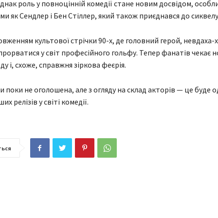
однак роль у повноцінній комедії стане новим досвідом, особли
ми як Сендлер і Бен Стіллер, який також приєднався до сиквелу
овженням культової стрічки 90-х, де головний герой, невдаха-х
прорватися у світ професійного гольфу. Тепер фанатів чекає н
ду і, схоже, справжня зіркова феєрія.
 поки не оголошена, але з огляду на склад акторів — це буде о
их релізів у світі комедії.
ться