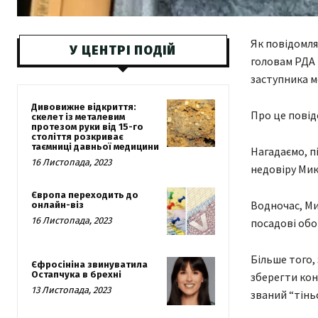
Як повідомля
У ЦЕНТРІ ПОДІЙ
головам РДА 
заступника 
Дивовижне відкриття:
Про це пові
скелет із металевим
протезом руки від 15-го
століття розкриває
таємниці давньої медицини
Нагадаємо, п
16 Листопада, 2023
недовіру Мик
Європа переходить до
Водночас, Ми
онлайн-віз
16 Листопада, 2023
посадові обо
Більше того,
Єфросініна звинуватила
Остапчука в брехні
зберегти кон
13 Листопада, 2023
званий “тінь