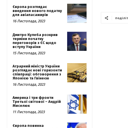
Європа розглядає
введення нового податку
для авіапасажирів
поділі
16 Листопада, 2023
Дмитро Кулеба розкрив
терміни початку
переговорів з ЄС щодо
вступу України
15 Листопада, 2023
Аграрний міністр України
розглядає нові горизонти
співпраці: обговорення з
Японією та Гвінеєю
16 Листопада, 2023
Америка і три фронти
Третьої світової – Андрій
Миселюк
11 Листопада, 2023
Європа повинна