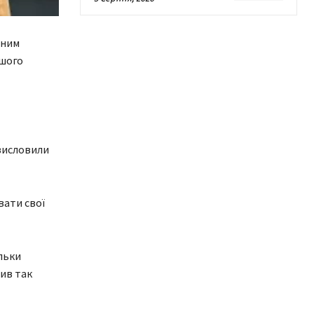
еним
ршого
 висловили
вати свої
льки
ив так