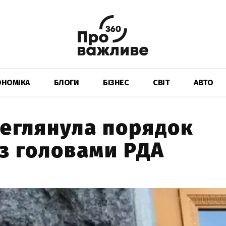
ОНОМІКА
БЛОГИ
БІЗНЕС
СВІТ
АВТО
реглянула порядок
із головами РДА