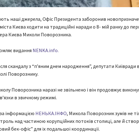
ють наші джерела, Офіс Президента заборонив н
овопризнач
міста Києва ходити на традиційні наради о 8- мій ранку до пе
мера Києва Миколи Поворозника.
домляє видання
NENKA.info.
ісля скандалу з “п’яним днем народження”, депутати Київради
олі Поворознику.
колу Поворозника наразі не звільнено і він продовжує викону
в’язки в звичному режимі.
 за інформацією
НЕНЬКА.ІНФО
, Микола Поворозник зумів не ті
троль над частиною корупційних потоків столиці, але й створ
овий бек-офіс” для їх подальшої координації.