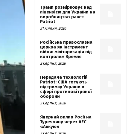
Трамп розмірковує над
ліцензією для України на
виробництво ракет
Patriot
31 Липня, 2026
Російська православна
церква як інструмент
війни: мілітаризація під
контролем Кремля
2 Серпня, 2026
Передача технологій
Patriot: США готують
підтримку України в
сфері протиповітряної
оборони
3 Серпня, 2026
Ядерний вплив Росії на
Туреччину через АЕС
«Аккую»
3 Серпня, 2026