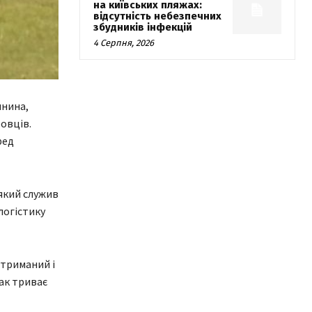
на київських пляжах:
відсутність небезпечних
збудників інфекцій
4 Серпня, 2026
янина,
овців.
ред
який служив
 логістику
триманий і
ак триває