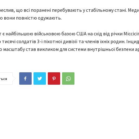
реслив, що всі поранені перебувають у стабільному стані. Мед
о вони повністю одужають.
є найбільшою військовою базою США на схід від річки Міссісіп
исячі солдатів 3-ї піхотної дивізії та членів їхніх родин. Інци
го масштабу став викликом для системи внутрішньої безпеки ар
ться