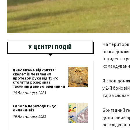
На території
У ЦЕНТРІ ПОДІЙ
внаслідок як
Інцидент тра
командуванн
Дивовижне відкриття:
скелет із металевим
протезом руки від 15-го
Як повідомля
століття розкриває
таємниці давньої медицини
у 2-й бойовій
16 Листопада, 2023
та, за словам
Європа переходить до
Бригадний ге
онлайн-віз
16 Листопада, 2023
допитаний ар
розслідуванн