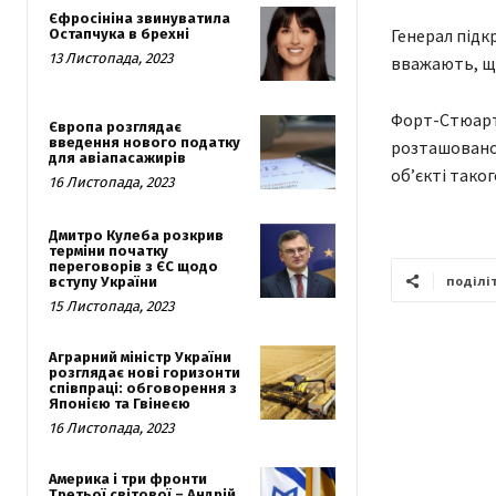
Єфросініна звинуватила
Генерал підк
Остапчука в брехні
13 Листопада, 2023
вважають, щ
Форт-Стюарт 
Європа розглядає
введення нового податку
розташовано т
для авіапасажирів
об’єкті тако
16 Листопада, 2023
Дмитро Кулеба розкрив
терміни початку
переговорів з ЄС щодо
поділі
вступу України
15 Листопада, 2023
Аграрний міністр України
розглядає нові горизонти
співпраці: обговорення з
Японією та Гвінеєю
16 Листопада, 2023
Америка і три фронти
Третьої світової – Андрій