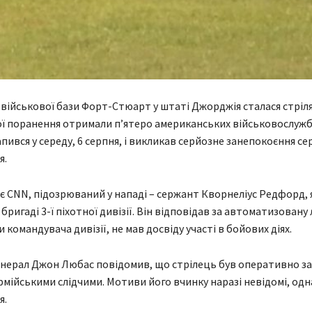
 військової бази Форт-Стюарт у штаті Джорджія сталася стріл
ої поранення отримали п’ятеро американських військовослужб
пився у середу, 6 серпня, і викликав серйозне занепокоєння се
я.
є CNN, підозрюваний у нападі – сержант Кворнеліус Редфорд, 
 бригаді 3-ї піхотної дивізії. Він відповідав за автоматизовану
и командувача дивізії, не мав досвіду участі в бойових діях.
нерал Джон Любас повідомив, що стрілець був оперативно за
мійськими слідчими. Мотиви його вчинку наразі невідомі, одн
я.