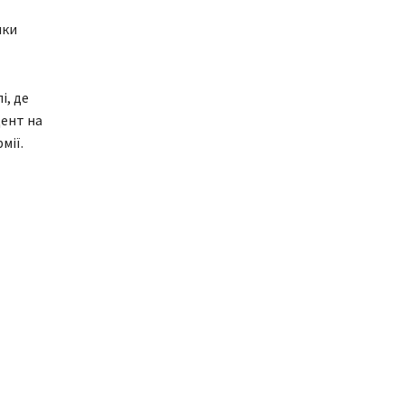
ики
і, де
дент на
мії.