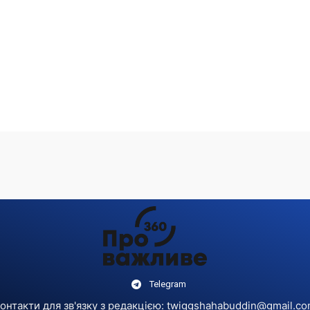
Telegram
онтакти для зв'язку з редакцією:
twiggshahabuddin@gmail.c