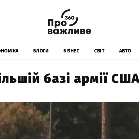
ОНОМІКА
БЛОГИ
БІЗНЕС
СВІТ
АВТО
ільшій базі армії СШ