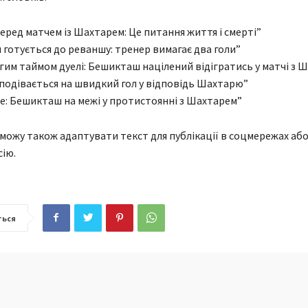
перед матчем із Шахтарем: Це питання життя і смерті”
 готується до реваншу: тренер вимагає два голи”
угим таймом дуелі: Бешикташ націлений відігратись у матчі з 
сподівається на швидкий гол у відповідь Шахтарю”
все: Бешикташ на межі у протистоянні з Шахтарем”
можу також адаптувати текст для публікації в соцмережах аб
ію.
ться