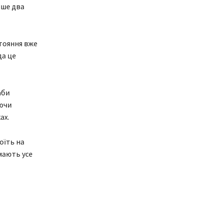
нше два
тояння вже
да це
аби
аючи
ах.
оїть на
мають усе