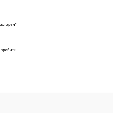
Шахтарем”
о зробити