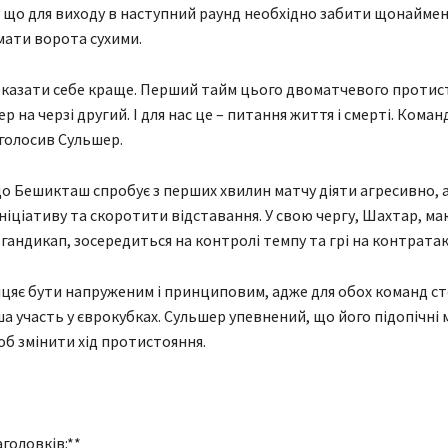
, що для виходу в наступний раунд необхідно забити щонайме
имати ворота сухими.
оказати себе краще. Перший тайм цього двоматчевого протис
ер на черзі другий. І для нас це – питання життя і смерті. Коман
аголосив Сульшер.
що Бешикташ спробує з перших хвилин матчу діяти агресивно, 
ніціативу та скоротити відставання. У свою чергу, Шахтар, м
андикап, зосередиться на контролі темпу та грі на контратак
цяє бути напруженим і принциповим, адже для обох команд ст
а участь у єврокубках. Сульшер упевнений, що його підопічні 
об змінити хід протистояння.
головків:**