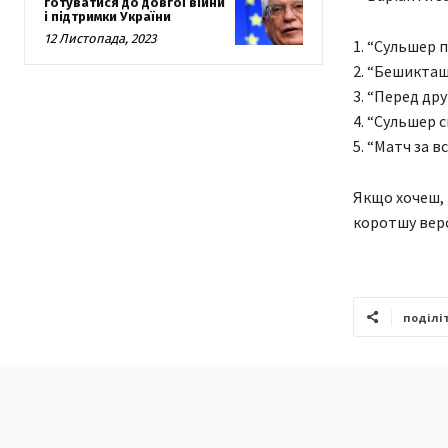
готуватися до довгої війни
і підтримки України
12 Листопада, 2023
1. “Сульшер 
2. “Бешикташ
3. “Перед др
4. “Сульшер 
5. “Матч за 
Якщо хочеш, 
коротшу верс
поділі