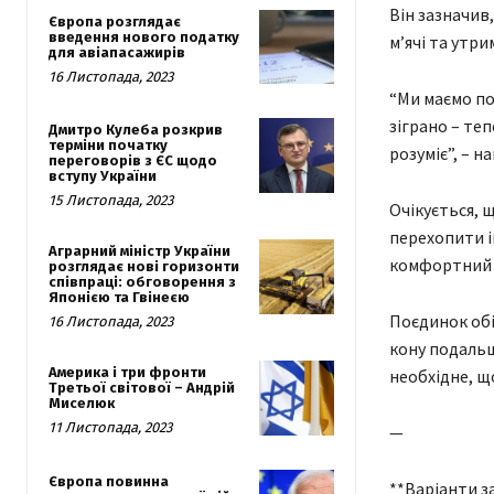
Він зазначив
Європа розглядає
введення нового податку
м’ячі та утр
для авіапасажирів
16 Листопада, 2023
“Ми маємо п
зіграно – теп
Дмитро Кулеба розкрив
терміни початку
розуміє”, – н
переговорів з ЄС щодо
вступу України
15 Листопада, 2023
Очікується, 
перехопити і
Аграрний міністр України
комфортний г
розглядає нові горизонти
співпраці: обговорення з
Японією та Гвінеєю
Поєдинок обі
16 Листопада, 2023
кону подальш
Америка і три фронти
необхідне, щ
Третьої світової – Андрій
Миселюк
11 Листопада, 2023
—
Європа повинна
**Варіанти за