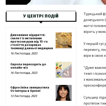
Турецький фу
У ЦЕНТРІ ПОДІЙ
донецького Ш
матчі головн
вірить у мож
Дивовижне відкриття:
скелет із металевим
протезом руки від 15-го
У першій грі
століття розкриває
таємниці давньої медицини
перемогу, по
16 Листопада, 2023
віри в свою 
Європа переходить до
“Дуже важлив
онлайн-віз
16 Листопада, 2023
темп і психо
з максимальн
пресконферен
Єфросініна звинуватила
Остапчука в брехні
13 Листопада, 2023
Сульшер підк
протягом тиж