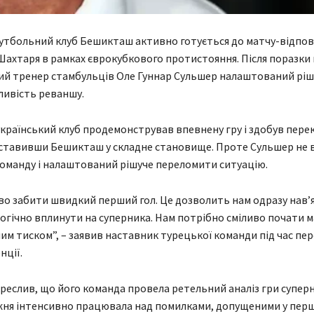
тбольний клуб Бешикташ активно готується до матчу-відпов
ахтаря в рамках єврокубкового протистояння. Після поразки
ий тренер стамбульців Оле Гуннар Сульшер налаштований ріш
ливість реваншу.
 український клуб продемонстрував впевнену гру і здобув пере
ставивши Бешикташ у складне становище. Проте Сульшер не 
команду і налаштований рішуче переломити ситуацію.
о забити швидкий перший гол. Це дозволить нам одразу нав’я
логічно вплинути на суперника. Нам потрібно сміливо почати м
им тиском”, – заявив наставник турецької команди під час пе
ції.
реслив, що його команда провела ретельний аналіз гри суперн
ня інтенсивно працювала над помилками, допущеними у першій