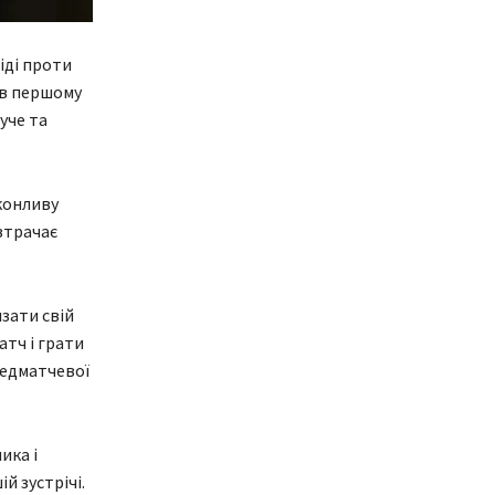
іді проти
 в першому
уче та
конливу
втрачає
зати свій
атч і грати
редматчевої
ика і
 зустрічі.