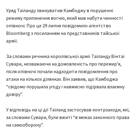
Уряд Таїланду звинуватив Камбоджу в порушенні
режиму припинення вогню, який мав набути чинності
опівночі. Про це 29 липня повідомило агентство
Bloomberg з посиланням на представників тайської
армії.
За словами речника королівської армії Таїланду Вінтаї
Сувари, незважаючи на домовленість про перемир’я,
після опівночі почали надходити повідомлення про
атаки на кількох ділянках. Він заявив, що Камбоджа
“свідомо порушила угоду і навмисно підірвала взаємну
довіру”.
У відповідь на ці дії Таїланд застосував контрзаходи, які,
за словами Сувари, були вжиті “в межах законного права
на самооборону”.