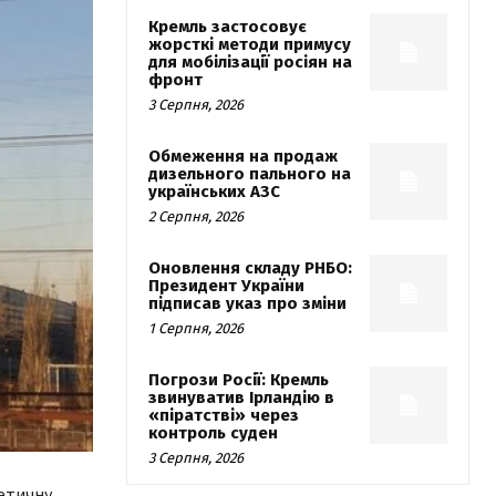
Кремль застосовує
жорсткі методи примусу
для мобілізації росіян на
фронт
3 Серпня, 2026
Обмеження на продаж
дизельного пального на
українських АЗС
2 Серпня, 2026
Оновлення складу РНБО:
Президент України
підписав указ про зміни
1 Серпня, 2026
Погрози Росії: Кремль
звинуватив Ірландію в
«піратстві» через
контроль суден
3 Серпня, 2026
етичну