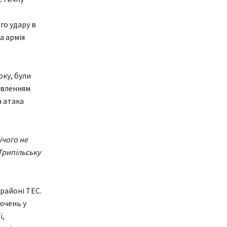
го удару в
а армія
оку, були
овленням
а атака
ічого не
Трипільську
районі ТЕС.
ючень у
ї,