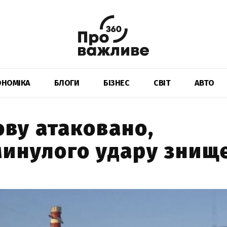
ОНОМІКА
БЛОГИ
БІЗНЕС
СВІТ
АВТО
ову атаковано,
минулого удару знищ