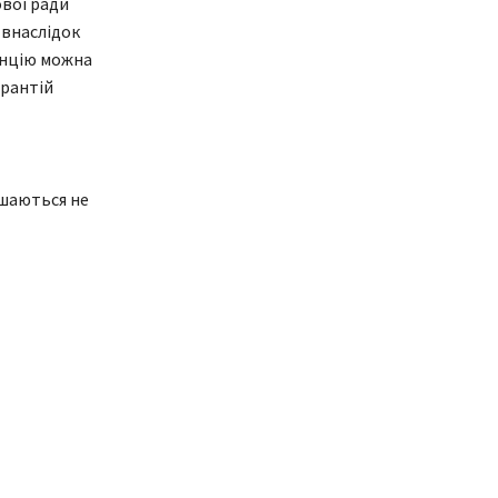
ової ради
 внаслідок
анцію можна
арантій
ишаються не