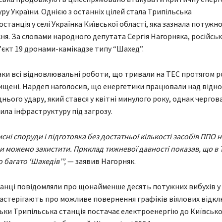
ру України. Однією з останніх цілей стала Трипільська
танція у селі Українка Київської області, яка зазнала потужно
сня. За словами народного депутата Сергія Нагорняка, російськ
’єкт 19 дронами-камікадзе типу “Шахед”.
аки всі відновлювальні роботи, що тривали на ТЕС протягом р
щені. Нардеп наголосив, що енергетики працювали над відн
нього удару, який стався у квітні минулого року, однак чергов
ила інфраструктуру під загрозу.
исні споруди і підготовка без достатньої кількості засобів ППО н
ми можемо захистити. Приклад тижневої давності показав, що в 
 багато ‘Шахедів’”,
— заявив Нагорняк.
анці повідомляли про щонайменше десять потужних вибухів у 
астерігають про можливе повернення графіків віялових відкл
ільки Трипільська станція постачає електроенергію до Київсько