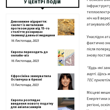
У ЦЕНТРІ ПОДІЙ
інфраструкту
теплоелектрос
ніч на 8 вере
Дивовижне відкриття:
атакувала об
скелет із металевим
протезом руки від 15-го
століття розкриває
таємниці давньої медицини
Унаслідок ат
16 Листопада, 2023
фактично зни
після поперед
Європа переходить до
знову постав
онлайн-віз
16 Листопада, 2023
“Будь-які зах
варті. Щось 
Єфросініна звинуватила
ТЕС прилетіло
Остапчука в брехні
13 Листопада, 2023
Місцеві мешк
Енергетики з
Європа розглядає
введення нового податку
регіоні, оск
для авіапасажирів