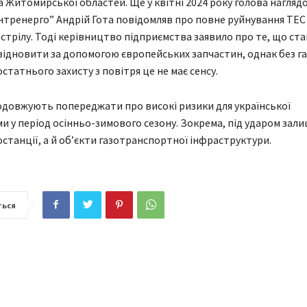
а Житомирської областей. Ще у квітні 2024 року голова нагляд
нтренерго” Андрій Гота повідомляв про повне руйнування ТЕС
стрілу. Тоді керівництво підприємства заявило про те, що ст
ідновити за допомогою європейських запчастин, однак без г
статнього захисту з повітря це не має сенсу.
довжують попереджати про високі ризики для української
и у період осінньо-зимового сезону. Зокрема, під ударом зал
станції, а й об’єкти газотранспортної інфраструктури.
ться