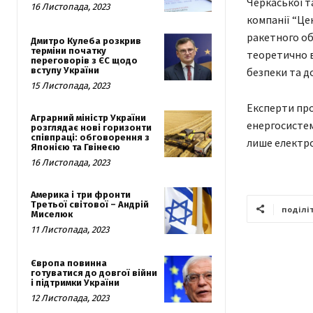
Черкаської т
16 Листопада, 2023
компанії “Це
ракетного об
Дмитро Кулеба розкрив
терміни початку
теоретично в
переговорів з ЄС щодо
вступу України
безпеки та до
15 Листопада, 2023
Експерти про
Аграрний міністр України
енергосистем
розглядає нові горизонти
співпраці: обговорення з
лише електро
Японією та Гвінеєю
16 Листопада, 2023
Америка і три фронти
Третьої світової – Андрій
поділі
Миселюк
11 Листопада, 2023
Європа повинна
готуватися до довгої війни
і підтримки України
12 Листопада, 2023