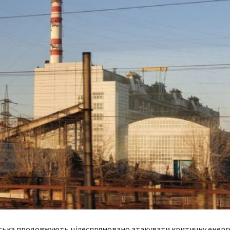
йська продовжують цілеспрямовано атакувати критичну енерг