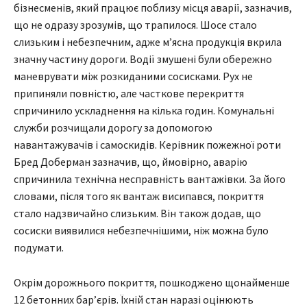
бізнесменів, який працює поблизу місця аварії, зазначив,
що не одразу зрозумів, що трапилося. Шосе стало
слизьким і небезпечним, адже м’ясна продукція вкрила
значну частину дороги. Водії змушені були обережно
маневрувати між розкиданими сосисками. Рух не
припиняли повністю, але часткове перекриття
спричинило ускладнення на кілька годин. Комунальні
служби розчищали дорогу за допомогою
навантажувачів і самоскидів. Керівник пожежної роти
Бред Доберман зазначив, що, ймовірно, аварію
спричинила технічна несправність вантажівки. За його
словами, після того як вантаж висипався, покриття
стало надзвичайно слизьким. Він також додав, що
сосиски виявилися небезпечнішими, ніж можна було
подумати.
Окрім дорожнього покриття, пошкоджено щонайменше
12 бетонних барʼєрів. Їхній стан наразі оцінюють