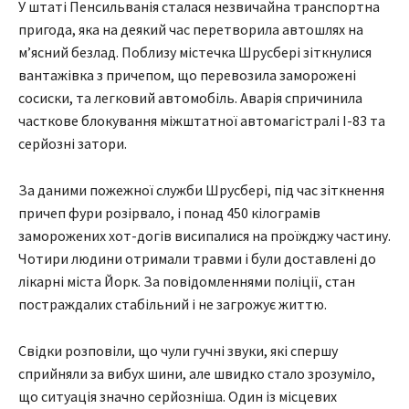
У штаті Пенсильванія сталася незвичайна транспортна
пригода, яка на деякий час перетворила автошлях на
м’ясний безлад. Поблизу містечка Шрусбері зіткнулися
вантажівка з причепом, що перевозила заморожені
сосиски, та легковий автомобіль. Аварія спричинила
часткове блокування міжштатної автомагістралі I-83 та
серйозні затори.
За даними пожежної служби Шрусбері, під час зіткнення
причеп фури розірвало, і понад 450 кілограмів
заморожених хот-догів висипалися на проїжджу частину.
Чотири людини отримали травми і були доставлені до
лікарні міста Йорк. За повідомленнями поліції, стан
постраждалих стабільний і не загрожує життю.
Свідки розповіли, що чули гучні звуки, які спершу
сприйняли за вибух шини, але швидко стало зрозуміло,
що ситуація значно серйозніша. Один із місцевих