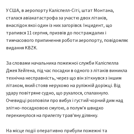
У США, в аеропорту Каліспелл-Сіті, штат Монтана,
сталася авіакатастрофа за участю двох літаків,
внаслідок якої один із них загорівся. Інцидент, що
трапився 11 серпня, призвів до постраждалих і
тимчасового припинення роботи аеропорту, повідомляє
видання KBZK.
За словами начальника пожежної служби Каліспелла
Джея Хейгена, під час посадки в одного з літаків виникла
технічна несправність, через що він зіткнувся з іншим
літаком, який стояв нерухомо на руліжній доріжці. Від
удару повітряне судно, що рухалося, спалахнуло.
Очевидці розповіли про вибух і густий чорний дим над
злітно-посадковою смугою, а полум’я швидко
перекинулося на прилеглу трав’яну ділянку.
На місце події оперативно прибули пожежні та