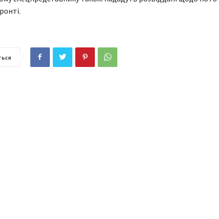
ронті.
ться