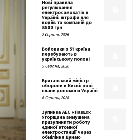
Нові правила
регулювання
електросамокатів в
Україні: штрафи для
водіїв та компаній до
8500 грн
2 Серпня, 2026
Бойовики з 51 країни
перебувають в
українському полоні
5 Серпня, 2026
Британський міністр
оборони в Києві: нові
плани допомоги Україні
6 Серпня, 2026
Зупинка АЕС «Пакш»:
Угорщина вимушена
призупинити роботу
єдиної атомної
електростанції через
обміління Дунаю