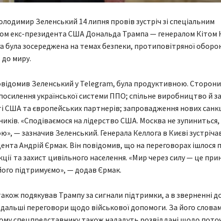
лодимир Зеленський 14 липня провів зустріч зі спеціальним
ом екс-президента США Дональда Трампа — генералом Кітом 
а була зосереджена на темах безпеки, протиповітряної оборо
 до миру.
повідомив Зеленський у Telegram, була продуктивною. Сторони
посилення української системи ППО; спільне виробництво й за
сті США та європейських партнерів; запровадження нових санк
ників. «Сподіваємося на лідерство США. Москва не зупиниться, 
ю», — зазначив Зеленський. Генерала Келлога в Києві зустріча
ента Андрій Єрмак. Він повідомив, що на переговорах ішлося 
кції та захист цивільного населення. «Мир через силу — це пр
 його підтримуємо», — додав Єрмак.
акож подякував Трампу за сигнали підтримки, а в зверненні до
дальші переговори щодо військової допомоги. За його словам
ому спецпредставнику також нададуть розвіддані щодо пото