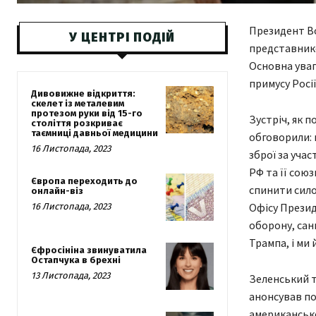
Президент Во
У ЦЕНТРІ ПОДІЙ
представник
Основна уваг
примусу Росії
Дивовижне відкриття:
скелет із металевим
протезом руки від 15-го
Зустріч, як 
століття розкриває
таємниці давньої медицини
обговорили: 
16 Листопада, 2023
зброї за уча
РФ та її союз
Європа переходить до
спинити сило
онлайн-віз
Офісу Презид
16 Листопада, 2023
оборону, сан
Трампа, і ми
Єфросініна звинуватила
Остапчука в брехні
13 Листопада, 2023
Зеленський т
анонсував по
американськ