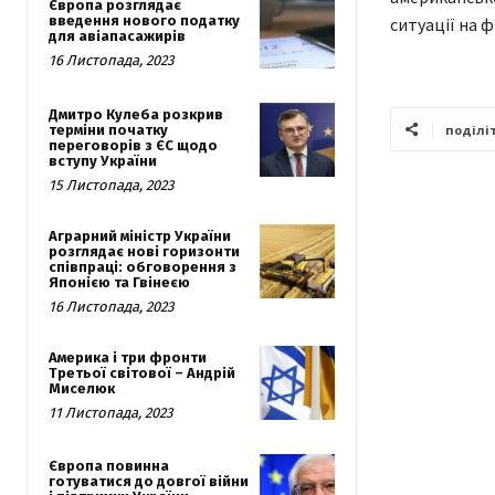
Європа розглядає
введення нового податку
ситуації на ф
для авіапасажирів
16 Листопада, 2023
Дмитро Кулеба розкрив
терміни початку
поділі
переговорів з ЄС щодо
вступу України
15 Листопада, 2023
Аграрний міністр України
розглядає нові горизонти
співпраці: обговорення з
Японією та Гвінеєю
16 Листопада, 2023
Америка і три фронти
Третьої світової – Андрій
Миселюк
11 Листопада, 2023
Європа повинна
готуватися до довгої війни