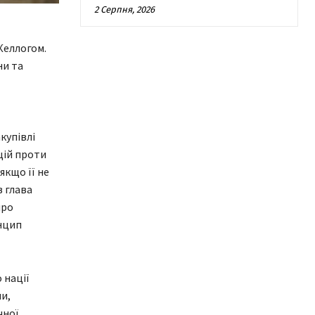
2 Серпня, 2026
Келлогом.
ни та
купівлі
цій проти
якщо її не
в глава
про
инцип
 нації
и,
чної