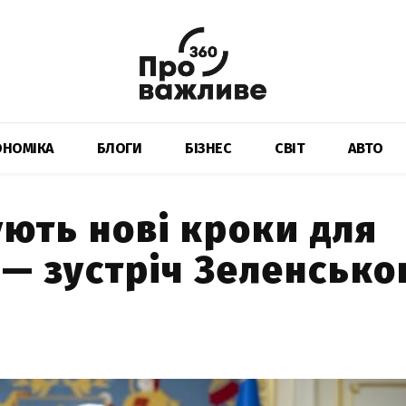
ОНОМІКА
БЛОГИ
БІЗНЕС
СВІТ
АВТО
ують нові кроки для
— зустріч Зеленськог