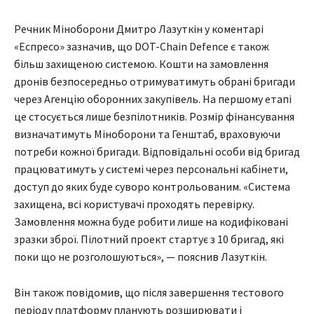
Речник Міноборони Дмитро Лазуткін у коментарі
«Еспресо» зазначив, що DOT-Chain Defence є також
більш захищеною системою. Кошти на замовлення
дронів безпосередньо отримуватимуть обрані бригади
через Агенцію оборонних закупівель. На першому етапі
це стосується лише безпілотників. Розмір фінансування
визначатимуть Міноборони та Генштаб, враховуючи
потреби кожної бригади. Відповідальні особи від бригад
працюватимуть у системі через персональні кабінети,
доступ до яких буде суворо контрольованим. «Система
захищена, всі користувачі проходять перевірку.
Замовлення можна буде робити лише на кодифіковані
зразки зброї. Пілотний проект стартує з 10 бригад, які
поки що не розголошуються», — пояснив Лазуткін.
Він також повідомив, що після завершення тестового
періоду платформу планують розширювати і