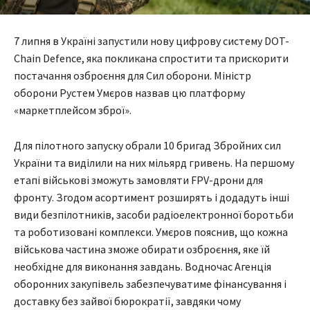
7 липня в Україні запустили нову цифрову систему DOT-
Chain Defence, яка покликана спростити та прискорити
постачання озброєння для Сил оборони. Міністр
оборони Рустем Умєров назвав цю платформу
«маркетплейсом зброї».
Для пілотного запуску обрали 10 бригад Збройних сил
України та виділили на них мільярд гривень. На першому
етапі військові зможуть замовляти FPV-дрони для
фронту. Згодом асортимент розширять і додадуть інші
види безпілотників, засоби радіоелектронної боротьби
та роботизовані комплекси. Умєров пояснив, що кожна
військова частина зможе обирати озброєння, яке їй
необхідне для виконання завдань. Водночас Агенція
оборонних закупівель забезпечуватиме фінансування і
доставку без зайвої бюрократії, завдяки чому