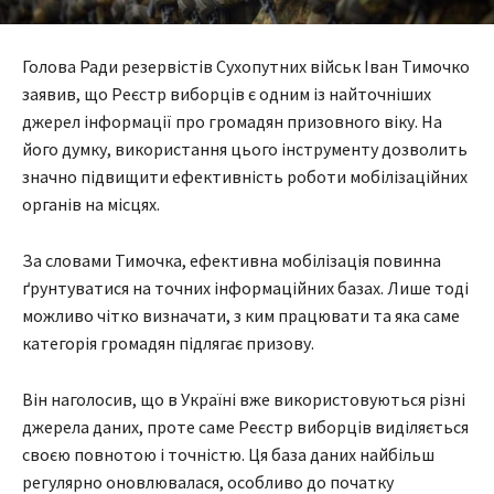
Голова Ради резервістів Сухопутних військ Іван Тимочко
заявив, що Реєстр виборців є одним із найточніших
джерел інформації про громадян призовного віку. На
його думку, використання цього інструменту дозволить
значно підвищити ефективність роботи мобілізаційних
органів на місцях.
За словами Тимочка, ефективна мобілізація повинна
ґрунтуватися на точних інформаційних базах. Лише тоді
можливо чітко визначати, з ким працювати та яка саме
категорія громадян підлягає призову.
Він наголосив, що в Україні вже використовуються різні
джерела даних, проте саме Реєстр виборців виділяється
своєю повнотою і точністю. Ця база даних найбільш
регулярно оновлювалася, особливо до початку