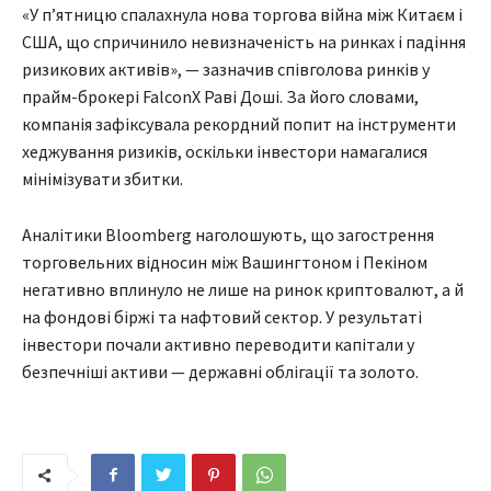
«У п’ятницю спалахнула нова торгова війна між Китаєм і
США, що спричинило невизначеність на ринках і падіння
ризикових активів», — зазначив співголова ринків у
прайм-брокері FalconX Раві Доші. За його словами,
компанія зафіксувала рекордний попит на інструменти
хеджування ризиків, оскільки інвестори намагалися
мінімізувати збитки.
Аналітики Bloomberg наголошують, що загострення
торговельних відносин між Вашингтоном і Пекіном
негативно вплинуло не лише на ринок криптовалют, а й
на фондові біржі та нафтовий сектор. У результаті
інвестори почали активно переводити капітали у
безпечніші активи — державні облігації та золото.