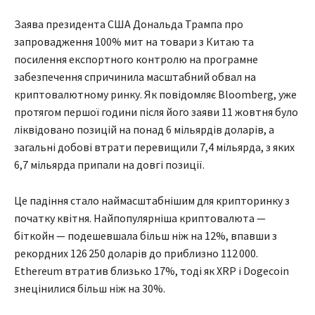
Заява президента США Дональда Трампа про
запровадження 100% мит на товари з Китаю та
посилення експортного контролю на програмне
забезпечення спричинила масштабний обвал на
криптовалютному ринку. Як повідомляє Bloomberg, уже
протягом першої години після його заяви 11 жовтня було
ліквідовано позицій на понад 6 мільярдів доларів, а
загальні добові втрати перевищили 7,4 мільярда, з яких
6,7 мільярда припали на довгі позиції.
Це падіння стало наймасштабнішим для крипторинку з
початку квітня. Найпопулярніша криптовалюта —
біткойн — подешевшала більш ніж на 12%, впавши з
рекордних 126 250 доларів до приблизно 112 000.
Ethereum втратив близько 17%, тоді як XRP і Dogecoin
знецінилися більш ніж на 30%.