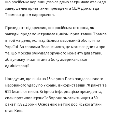
що російське керівництво свідомо затримало атаки до
завершення привітання президента США Дональда
Трампа з днем народження.
Президент підкреслив, що російська сторона, як
завжди, продемонструвала цинізм, привітавши Трампа
в той же день, коли здійснила масований обстріл по
Україні. За словами Зеленського, це може свідчити про
те, що Москва очікувала зручного моменту для атаки,
аби уникнути запитань з боку американської
адміністрації.
Нагадуємо, що в ніч на 15 червня Росія завдала нового
масованого удару по Україні, використавши 70 ракет та
611 безпілотників. Згідно з інформацією президента,
сили протиповітряної оборони змогли знищити 50
ракет і 582 дрони. Основною метою російської атаки
став Київ.