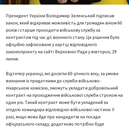
Президент України Володимир Зеленський підписав
закон, який відкриває можливість для громадян віком 60
років і старше проходити військову службу за
контрактом під час дії воєнного стану. Це рішення було
офіційно зафіксоване у картці відповідного
законопроєкту на сайті Верховної Ради у вівторок, 29
липня.
Відтепер українці, які досягли 60-річного віку, за умови
визнання їх придатними до служби військово-
лікарською комісією, зможуть укладати добровільний
контракт на проходження військової служби строком на
один рік. Такий контракт може бути укладений за
згодою командира відповідної військової частини. У
разі, якщо мова йде про кандидатів на посади
офіцерського складу, додатково потрібно буде