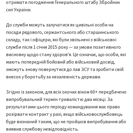
отримати погодження Генерального штабу Збройних
сил України.
До служби можуть залучатися як цивільні особи на
посади рядового, сержантського або старшинського
складу, так і офіцери, які були звільнені з військової
служби після 1 січня 2015 року — за умови позитивного
висновку щодо стану здоров’я. Це означає, що особи, які
мають попередній бойовий або військовий досвід,
зможуть знову повернутися до лав ЗСУ та зробити свій
внесок у боротьбу за незалежність держави.
Згідно із законом, для всіх охочих віком 60+ передбачено
випробувальний термін тривалістю два місяці. За
результатами цього періоду командування має право
розірвати контракт у разі, якщо військовослужбовець
буде визнаний таким, що не пройшов випробування або
виявив службову невідповідність.