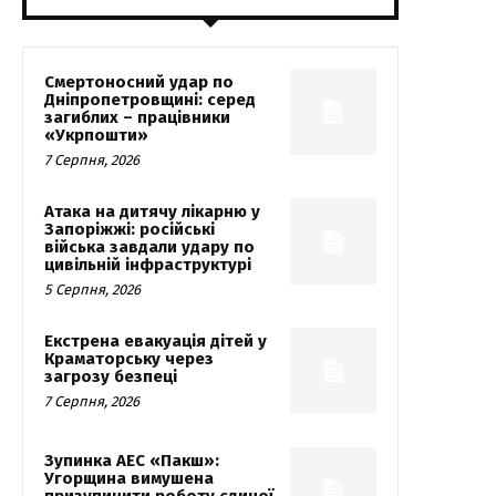
Смертоносний удар по
Дніпропетровщині: серед
загиблих – працівники
«Укрпошти»
7 Серпня, 2026
Атака на дитячу лікарню у
Запоріжжі: російські
війська завдали удару по
цивільній інфраструктурі
5 Серпня, 2026
Екстрена евакуація дітей у
Краматорську через
загрозу безпеці
7 Серпня, 2026
Зупинка АЕС «Пакш»:
Угорщина вимушена
призупинити роботу єдиної