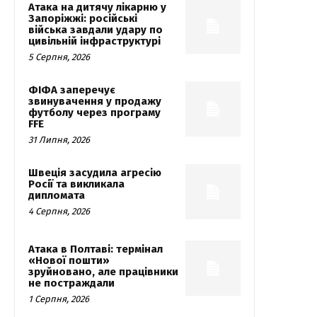
Атака на дитячу лікарню у
Запоріжжі: російські
війська завдали удару по
цивільній інфраструктурі
5 Серпня, 2026
ФІФА заперечує
звинувачення у продажу
футболу через програму
FFE
31 Липня, 2026
Швеція засудила агресію
Росії та викликала
дипломата
4 Серпня, 2026
Атака в Полтаві: термінал
«Нової пошти»
зруйновано, але працівники
не постраждали
1 Серпня, 2026