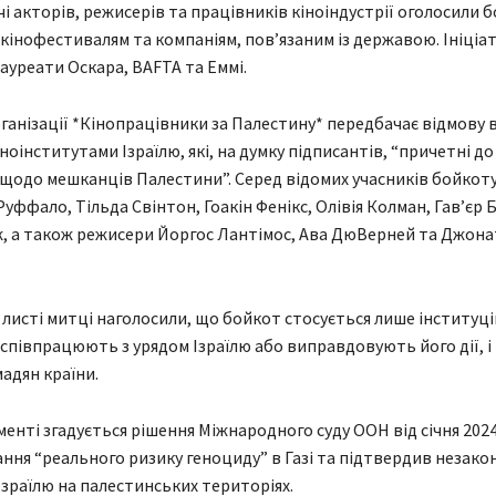
чі акторів, режисерів та працівників кіноіндустрії оголосили 
 кінофестивалям та компаніям, пов’язаним із державою. Ініціа
ауреати Оскара, BAFTA та Еммі.
рганізації *Кінопрацівники за Палестину* передбачає відмову в
іноінститутами Ізраїлю, які, на думку підписантів, “причетні д
 щодо мешканців Палестини”. Серед відомих учасників бойкот
уффало, Тільда Свінтон, Гоакін Фенікс, Олівія Колман, Гав’єр 
, а також режисери Йоргос Лантімос, Ава ДюВерней та Джон
 листі митці наголосили, що бойкот стосується лише інституці
 співпрацюють з урядом Ізраїлю або виправдовують його дії, і 
адян країни.
менті згадується рішення Міжнародного суду ООН від січня 2024
ання “реального ризику геноциду” в Газі та підтвердив незако
Ізраїлю на палестинських територіях.