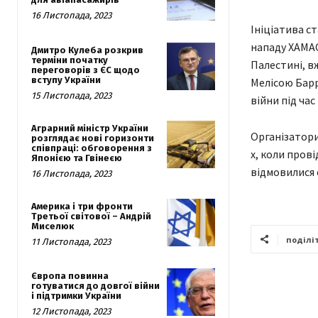
16 Листопада, 2023
Ініціатива с
нападу ХАМАС
Дмитро Кулеба розкрив
терміни початку
Палестині, в
переговорів з ЄС щодо
вступу України
Мелісою Барр
15 Листопада, 2023
війни під час
Аграрний міністр України
Організатори
розглядає нові горизонти
співпраці: обговорення з
х, коли прові
Японією та Гвінеєю
відмовилися 
16 Листопада, 2023
Америка і три фронти
Третьої світової – Андрій
Миселюк
поділі
11 Листопада, 2023
Європа повинна
готуватися до довгої війни
і підтримки України
12 Листопада, 2023