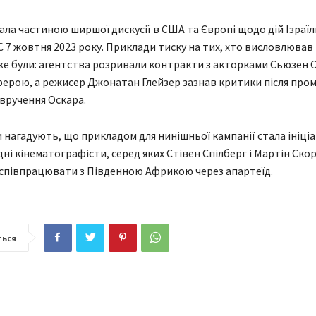
тала частиною ширшої дискусії в США та Європі щодо дій Ізраїл
 7 жовтня 2023 року. Приклади тиску на тих, хто висловлював
же були: агентства розривали контракти з акторками Сьюзен С
ерою, а режисер Джонатан Глейзер зазнав критики після про
 вручення Оскара.
 нагадують, що прикладом для нинішньої кампанії стала ініціа
дні кінематографісти, серед яких Стівен Спілберг і Мартін Скор
співпрацювати з Південною Африкою через апартеїд.
ться