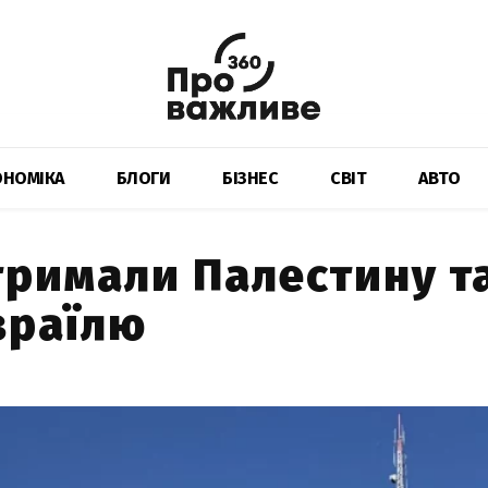
ОНОМІКА
БЛОГИ
БІЗНЕС
СВІТ
АВТО
дтримали Палестину т
зраїлю