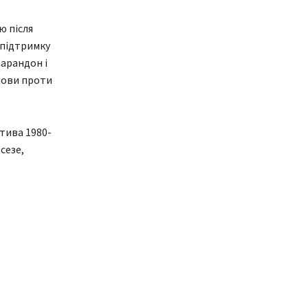
ю після
 підтримку
арандон і
мови проти
тива 1980-
сезе,