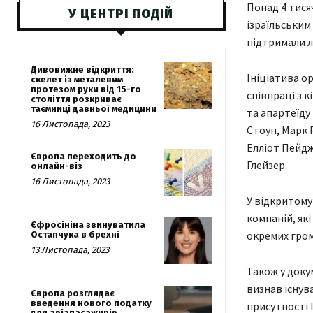
Понад 4 тися
У ЦЕНТРІ ПОДІЙ
ізраїльським
підтримали л
Дивовижне відкриття:
Ініціатива о
скелет із металевим
протезом руки від 15-го
співпраці з к
століття розкриває
таємниці давньої медицини
та апартеїду
16 Листопада, 2023
Стоун, Марк Р
Елліот Пейдж
Європа переходить до
Глейзер.
онлайн-віз
16 Листопада, 2023
У відкритому
компаній, які
Єфросініна звинуватила
окремих гром
Остапчука в брехні
13 Листопада, 2023
Також у доку
визнав існув
Європа розглядає
введення нового податку
присутності 
для авіапасажирів