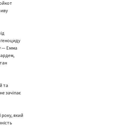
бойкот
тиву
ід
о геноциду
у — Емма
Бардем,
атан
й та
не зачіпає
 року, який
нність