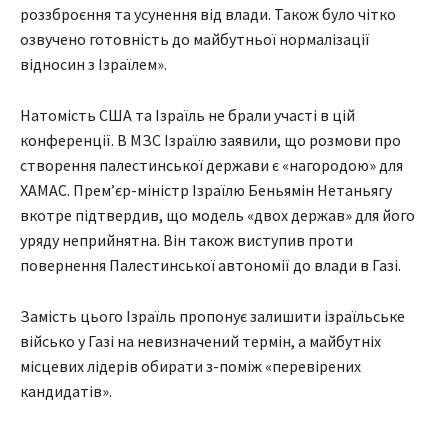
роззброєння та усунення від влади. Також було чітко
озвучено готовність до майбутньої нормалізації
відносин з Ізраїлем».
Натомість США та Ізраїль не брали участі в цій
конференції. В МЗС Ізраїлю заявили, що розмови про
створення палестинської держави є «нагородою» для
ХАМАС. Прем’єр-міністр Ізраїлю Беньямін Нетаньягу
вкотре підтвердив, що модель «двох держав» для його
уряду неприйнятна. Він також виступив проти
повернення Палестинської автономії до влади в Газі.
Замість цього Ізраїль пропонує залишити ізраїльське
військо у Газі на невизначений термін, а майбутніх
місцевих лідерів обирати з-поміж «перевірених
кандидатів».