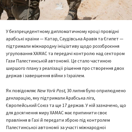
У безпрецедентному дипломатичному кроці провідні
арабські країни — Катар, Саудівська Аравія та Єгипет —
підтримали міжнародну ініціативу щодо роззброєння
угруповання ХАМАС та передачі контролю над сектором
Гази Палестинській автономії. Це стало частиною
ширшого плану з реалізації рішення про створення двох
держав і завершення війни з Ізраїлем.
Як повідомляє
New York Post
, 30 липня було оприлюднено
декларацію, яку підтримали Арабська ліга,
Європейський Союз та ще 17 держав. У ній зазначено, що
для досягнення миру ХАМАС має припинити своє
правління в Газі й передати зброю під контролем
Палестинської автономії за участі міжнародної