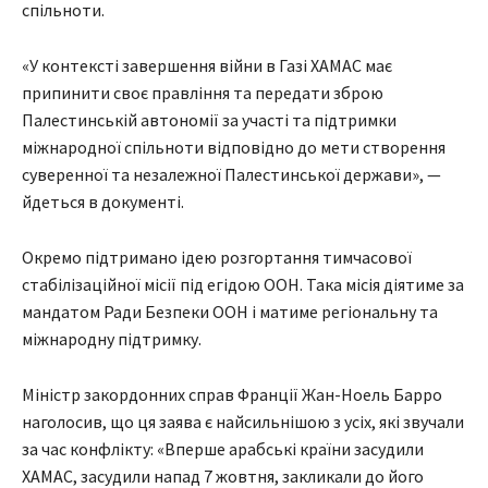
спільноти.
«У контексті завершення війни в Газі ХАМАС має
припинити своє правління та передати зброю
Палестинській автономії за участі та підтримки
міжнародної спільноти відповідно до мети створення
суверенної та незалежної Палестинської держави», —
йдеться в документі.
Окремо підтримано ідею розгортання тимчасової
стабілізаційної місії під егідою ООН. Така місія діятиме за
мандатом Ради Безпеки ООН і матиме регіональну та
міжнародну підтримку.
Міністр закордонних справ Франції Жан-Ноель Барро
наголосив, що ця заява є найсильнішою з усіх, які звучали
за час конфлікту: «Вперше арабські країни засудили
ХАМАС, засудили напад 7 жовтня, закликали до його