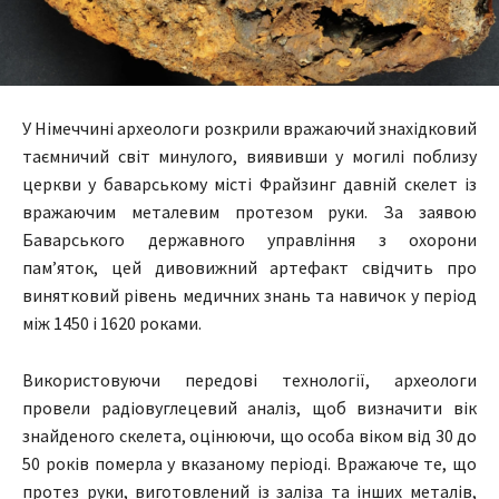
У Німеччині археологи розкрили вражаючий знахідковий
таємничий світ минулого, виявивши у могилі поблизу
церкви у баварському місті Фрайзинг давній скелет із
вражаючим металевим протезом руки. За заявою
Баварського державного управління з охорони
пам’яток, цей дивовижний артефакт свідчить про
винятковий рівень медичних знань та навичок у період
між 1450 і 1620 роками.
Використовуючи передові технології, археологи
провели радіовуглецевий аналіз, щоб визначити вік
знайденого скелета, оцінюючи, що особа віком від 30 до
50 років померла у вказаному періоді. Вражаюче те, що
протез руки, виготовлений із заліза та інших металів,