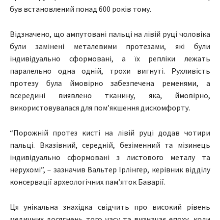
був встановлений понад 600 років тому.
Відзначено, що ампутовані пальці на лівій руці чоловіка
були замінені металевими протезами, які були
індивідуально сформовані, а їх репліки лежать
паралельно одна одній, трохи вигнуті. Рухливість
протезу була ймовірно забезпечена ременями, а
всередині виявлено тканину, яка, ймовірно,
використовувалася для пом’якшення дискомфорту.
“Порожній протез кисті на лівій руці додав чотири
пальці. Вказівний, середній, безіменний та мізинець
індивідуально сформовані з листового металу та
нерухомі”, – зазначив Вальтер Ірлінгер, керівник відділу
консервації археологічних пам’яток Баварії.
Ця унікальна знахідка свідчить про високий рівень
медичних досягнень того часу та визначає епоху, коли