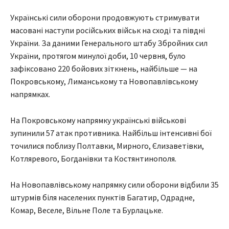
Українські сили оборони продовжують стримувати
масовані наступи російських військ на сході та півдні
України. За даними Генерального штабу Збройних сил
України, протягом минулої доби, 10 червня, було
зафіксовано 220 бойових зіткнень, найбільше — на
Покровському, Лиманському та Новопавлівському
напрямках.
На Покровському напрямку українські військові
зупинили 57 атак противника. Найбільш інтенсивні бої
точилися поблизу Полтавки, Мирного, Єлизаветівки,
Котляревого, Богданівки та Костянтинополя.
На Новопавлівському напрямку сили оборони відбили 35
штурмів біля населених пунктів Багатир, Одрадне,
Комар, Веселе, Вільне Поле та Бурлацьке.