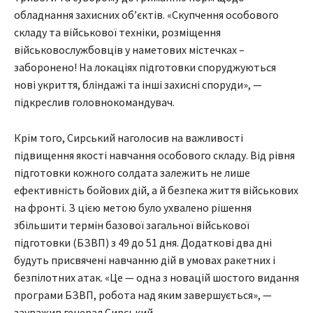
обладнання захисних об’єктів. «Скупчення особового
складу та військової техніки, розміщення
військовослужбовців у наметових містечках –
заборонено! На локаціях підготовки споруджуються
нові укриття, бліндажі та інші захисні споруди», —
підкреслив головнокомандувач.
Крім того, Сирський наголосив на важливості
підвищення якості навчання особового складу. Від рівня
підготовки кожного солдата залежить не лише
ефективність бойових дій, а й безпека життя військових
на фронті. З цією метою було ухвалено рішення
збільшити термін базової загальної військової
підготовки (БЗВП) з 49 до 51 дня. Додаткові два дні
будуть присвячені навчанню дій в умовах ракетних і
безпілотних атак. «Це — одна з новацій шостого видання
програми БЗВП, робота над яким завершується», —
зауважив генерал Сирський.