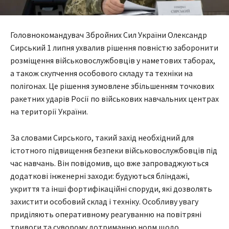
Головнокомандувач Збройних Сил України Олександр
Сирський 1 липня ухвалив рішення повністю заборонити
розміщення військовослужбовців у наметових таборах,
а також скупчення особового складу та техніки на
полігонах. Це рішення зумовлене збільшенням точкових
ракетних ударів Росії по військових навчальних центрах
на території України.
За словами Сирського, такий захід необхідний для
істотного підвищення безпеки військовослужбовців під
час навчань. Він повідомив, що вже запроваджуються
додаткові інженерні заходи: будуються бліндажі,
укриття та інші фортифікаційні споруди, які дозволять
захистити особовий склад і техніку. Особливу увагу
приділяють оперативному реагуванню на повітряні
тривоги та суворому дотриманню норм щодо