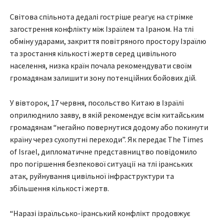
Світова спільнота дедалі гостріше реагує на стрімке
загострення конфлікту між Ізраїлем та Іраном. На тлі
обміну ударами, закриття повітряного простору Ізраїлю
та зростання кількості жертв серед цивільного
населення, низка країн почала рекомендувати своїм
громадянам залишити зону потенційних бойових дій.
У вівторок, 17 червня, посольство Китаю в Ізраїлі
оприлюднило заяву, в якій рекомендує всім китайським
громадянам “негайно повернутися додому або покинути
країну через сухопутні переходи”. Як передає The Times
of Israel, дипломатичне представництво повідомило
про погіршення безпекової ситуації на тлі іранських
атак, руйнування цивільної інфраструктури та
збільшення кількості жертв.
“Наразі ізраїльсько-іранський конфлікт продовжує