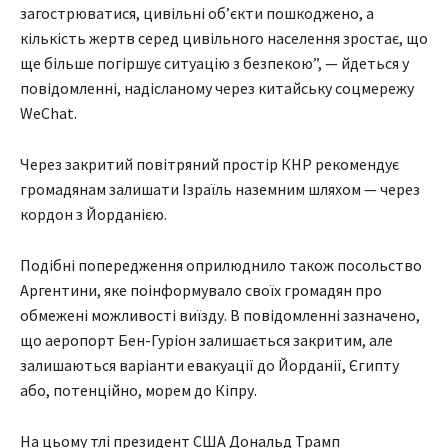
загострюватися, цивільні об’єкти пошкоджено, а
кількість жертв серед цивільного населення зростає, що
ще більше погіршує ситуацію з безпекою”, — йдеться у
повідомленні, надісланому через китайську соцмережу
WeChat.
Через закритий повітряний простір КНР рекомендує
громадянам залишати Ізраїль наземним шляхом — через
кордон з Йорданією.
Подібні попередження оприлюднило також посольство
Аргентини, яке поінформувало своїх громадян про
обмежені можливості виїзду. В повідомленні зазначено,
що аеропорт Бен-Гуріон залишається закритим, але
залишаються варіанти евакуації до Йорданії, Єгипту
або, потенційно, морем до Кіпру.
На цьому тлі президент США Дональд Трамп