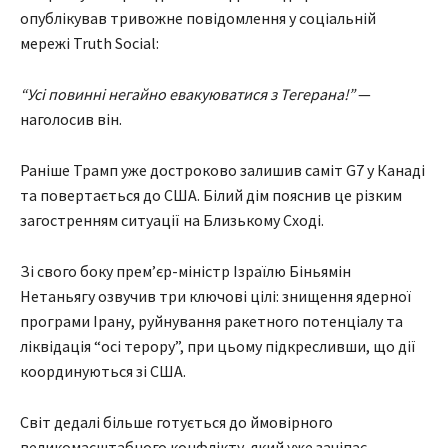
опублікував тривожне повідомлення у соціальній
мережі Truth Social:
“Усі повинні негайно евакуюватися з Тегерана!”
—
наголосив він.
Раніше Трамп уже достроково залишив саміт G7 у Канаді
та повертається до США. Білий дім пояснив це різким
загостренням ситуації на Близькому Сході.
Зі свого боку прем’єр-міністр Ізраїлю Біньямін
Нетаньягу озвучив три ключові цілі: знищення ядерної
програми Ірану, руйнування ракетного потенціалу та
ліквідація “осі терору”, при цьому підкресливши, що дії
координуються зі США.
Світ дедалі більше готується до ймовірного
великомасштабного конфлікту, який уже зачіпає