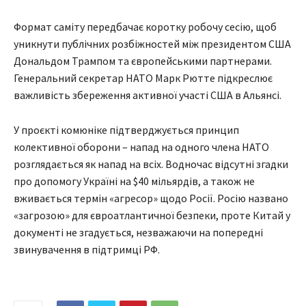
Формат саміту передбачає коротку робочу сесію, щоб
уникнути публічних розбіжностей між президентом США
Дональдом Трампом та європейськими партнерами.
Генеральний секретар НАТО Марк Рютте підкреслює
важливість збереження активної участі США в Альянсі.
У проєкті комюніке підтверджується принцип
колективної оборони – напад на одного члена НАТО
розглядається як напад на всіх. Водночас відсутні згадки
про допомогу Україні на $40 мільярдів, а також не
вживається термін «агресор» щодо Росії. Росію названо
«загрозою» для євроатлантичної безпеки, проте Китай у
документі не згадується, незважаючи на попередні
звинувачення в підтримці РФ.