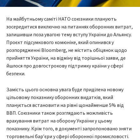
На майбутньому саміті НАТО союзники планують
зосередитися виключно на питаннях оборонних витрат,
залишивши поза увагою тему вступу України до Альянсу.
Проєкт підсумкового комюніке, який опинився у
розпорядженні Bloomberg, не містить обіцянок щодо
прийняття України, на відміну від торішньої заяви, де
йшлося про довгострокову підтримку країни у сфері
безпеки.
Замість цього основна увага буде приділена новому
цільовому показнику оборонних видатків, який
планується встановити на рівні щонайменше 5% від
ВВП. Союзники також розглядають можливість
врахування витрат на оборону України у цьому
показнику. Крім того, в документі запропоновано зняти
торговельні бар’єри у сфері оборонної промисловості.