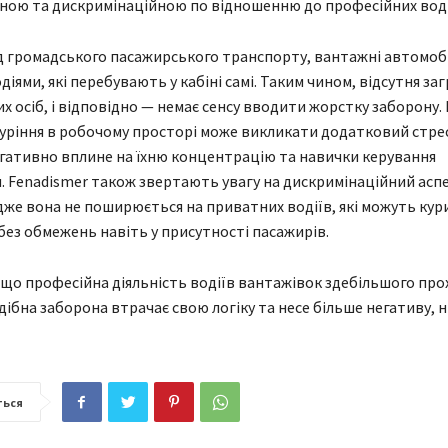
ою та дискримінаційною по відношенню до професійних воді
ід громадського пасажирського транспорту, вантажні автомобі
іями, які перебувають у кабіні самі. Таким чином, відсутня заг
х осіб, і відповідно — немає сенсу вводити жорстку заборону. 
куріння в робочому просторі може викликати додатковий стрес 
егативно вплине на їхню концентрацію та навички керування
 Fenadismer також звертають увагу на дискримінаційний асп
адже вона не поширюється на приватних водіїв, які можуть кури
без обмежень навіть у присутності пасажирів.
що професійна діяльність водіїв вантажівок здебільшого про
дібна заборона втрачає свою логіку та несе більше негативу, н
ться