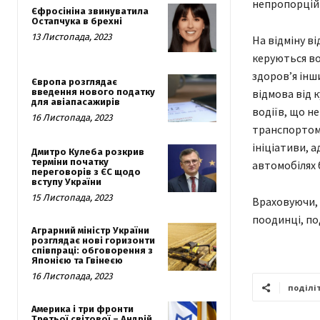
непропорційн
Єфросініна звинуватила
Остапчука в брехні
13 Листопада, 2023
На відміну в
керуються вод
здоров’я інши
Європа розглядає
введення нового податку
відмова від 
для авіапасажирів
водіїв, що н
16 Листопада, 2023
транспортом.
ініціативи, 
Дмитро Кулеба розкрив
терміни початку
автомобілях 
переговорів з ЄС щодо
вступу України
15 Листопада, 2023
Враховуючи, 
поодинці, по
Аграрний міністр України
розглядає нові горизонти
співпраці: обговорення з
Японією та Гвінеєю
16 Листопада, 2023
поділі
Америка і три фронти
Третьої світової – Андрій