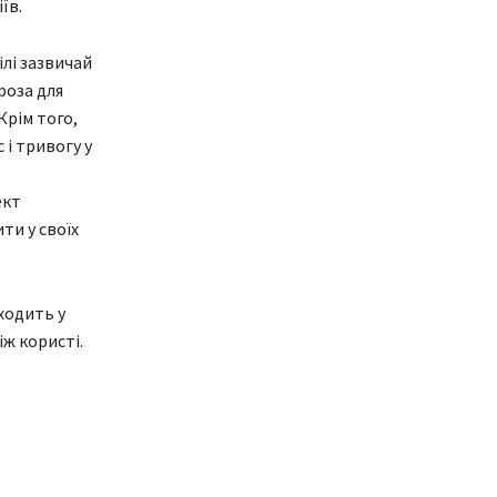
їв.
лі зазвичай
роза для
Крім того,
і тривогу у
ект
ти у своїх
ходить у
іж користі.