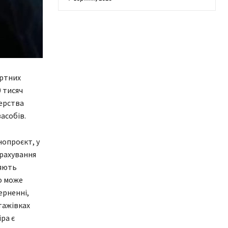
ортних
0 тисяч
терства
асобів.
нопроєкт, у
урахування
ляють
о може
ерненні,
тажівках
ра є