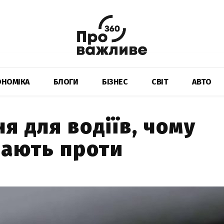
ОНОМІКА
БЛОГИ
БІЗНЕС
СВІТ
АВТО
я для водіїв, чому
пають проти