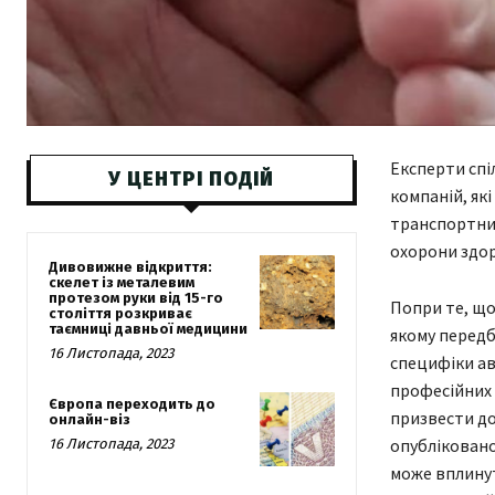
Експерти спі
У ЦЕНТРІ ПОДІЙ
компаній, як
транспортних
охорони здор
Дивовижне відкриття:
скелет із металевим
протезом руки від 15-го
Попри те, що
століття розкриває
таємниці давньої медицини
якому передб
16 Листопада, 2023
специфіки ав
професійних 
Європа переходить до
призвести до
онлайн-віз
опубліковано
16 Листопада, 2023
може вплинут