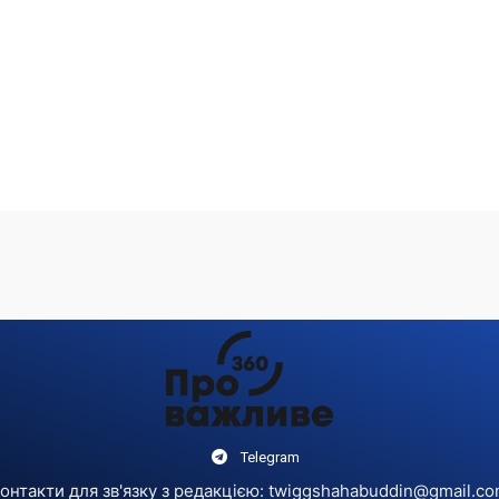
Telegram
онтакти для зв'язку з редакцією:
twiggshahabuddin@gmail.c