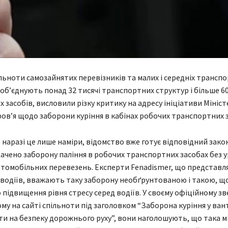
льноти самозайнятих перевізників та малих і середніх трансп
і об’єднують понад 32 тисячі транспортних структур і більше 6
 засобів, висловили різку критику на адресу ініціативи Мініс
ов’я щодо заборони куріння в кабінах робочих транспортних з
 наразі це лише наміри, відомство вже готує відповідний зако
ачено заборону паління в робочих транспортних засобах без 
томобільних перевезень. Експерти Fenadismer, що представ
водіїв, вважають таку заборону необґрунтованою і такою, щ
 підвищення рівня стресу серед водіїв. У своєму офіційному зв
му на сайті спільноти під заголовком “Заборона куріння у ван
и на безпеку дорожнього руху”, вони наголошують, що така мі