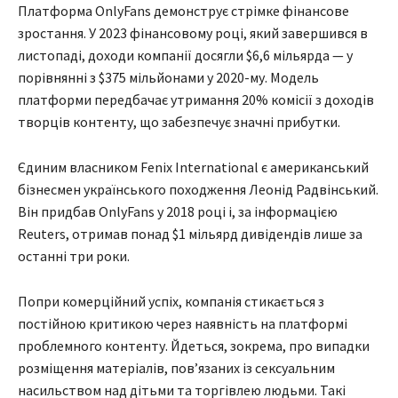
Платформа OnlyFans демонструє стрімке фінансове
зростання. У 2023 фінансовому році, який завершився в
листопаді, доходи компанії досягли $6,6 мільярда — у
порівнянні з $375 мільйонами у 2020-му. Модель
платформи передбачає утримання 20% комісії з доходів
творців контенту, що забезпечує значні прибутки.
Єдиним власником Fenix International є американський
бізнесмен українського походження Леонід Радвінський.
Він придбав OnlyFans у 2018 році і, за інформацією
Reuters, отримав понад $1 мільярд дивідендів лише за
останні три роки.
Попри комерційний успіх, компанія стикається з
постійною критикою через наявність на платформі
проблемного контенту. Йдеться, зокрема, про випадки
розміщення матеріалів, пов’язаних із сексуальним
насильством над дітьми та торгівлею людьми. Такі