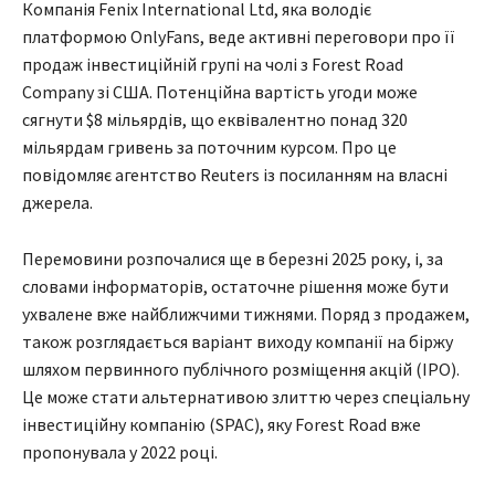
Компанія Fenix International Ltd, яка володіє
платформою OnlyFans, веде активні переговори про її
продаж інвестиційній групі на чолі з Forest Road
Company зі США. Потенційна вартість угоди може
сягнути $8 мільярдів, що еквівалентно понад 320
мільярдам гривень за поточним курсом. Про це
повідомляє агентство Reuters із посиланням на власні
джерела.
Перемовини розпочалися ще в березні 2025 року, і, за
словами інформаторів, остаточне рішення може бути
ухвалене вже найближчими тижнями. Поряд з продажем,
також розглядається варіант виходу компанії на біржу
шляхом первинного публічного розміщення акцій (IPO).
Це може стати альтернативою злиттю через спеціальну
інвестиційну компанію (SPAC), яку Forest Road вже
пропонувала у 2022 році.