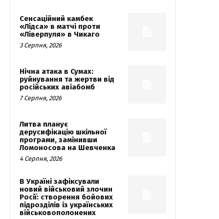
Сенсаційний камбек
«Лідса» в матчі проти
«Ліверпуля» в Чикаго
3 Серпня, 2026
Нічна атака в Сумах:
руйнування та жертви від
російських авіабомб
7 Серпня, 2026
Литва планує
дерусифікацію шкільної
програми, замінивши
Ломоносова на Шевченка
4 Серпня, 2026
В Україні зафіксували
новий військовий злочин
Росії: створення бойових
підрозділів із українських
військовополонених