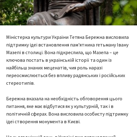
Міністерка культури України Тетяна Бережна висловила
підтримку ідеї встановлення пам'ятника гетьману Івану
Мазепі в столиці. Вона підкреслила, що Мазепа – це
ключова постать в українській історії та один із
найбільш знаних меценатів, чия роль наразі
переосмислюється без впливу радянських і російських
стереотипів.
Бережна вказала на необхідність обговорення цього
питання, яке має відбутися як у культурній, так і в
політичній сферах. Вона висловила особисту підтримку
ідеї створення монумента в Києві.
На сьогоднішній день в Україні вже встановлений