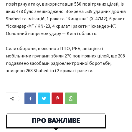
повітряну атаку, використавши 550 повітряних цілей, із
яких 478 було знешкоджено. Зокрема: 539 ударних дронів
Shahed та імітацій, 1 ракета “Кинджал” (Х-47М2), 6 ракет
“Іскандер-М” / KN-23, 4 крилаті ракети “Іскандер-К”.
Основний напрямок удару — Київ і область.
Сили оборони, включно з ППО, РЕБ, авіацією і
мобільними групами: збили 270 повітряних цілей, ще 208
подавлено засобами радіоелектронної боротьби,
знищено 268 Shahed-ів і 2 крилаті ракети.
ПРО ВАЖЛИВЕ