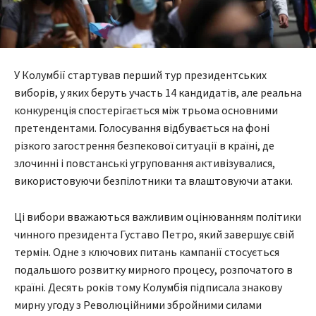
У Колумбії стартував перший тур президентських
виборів, у яких беруть участь 14 кандидатів, але реальна
конкуренція спостерігається між трьома основними
претендентами. Голосування відбувається на фоні
різкого загострення безпекової ситуації в країні, де
злочинні і повстанські угруповання активізувалися,
використовуючи безпілотники та влаштовуючи атаки.
Ці вибори вважаються важливим оцінюванням політики
чинного президента Густаво Петро, який завершує свій
термін. Одне з ключових питань кампанії стосується
подальшого розвитку мирного процесу, розпочатого в
країні. Десять років тому Колумбія підписала знакову
мирну угоду з Революційними збройними силами