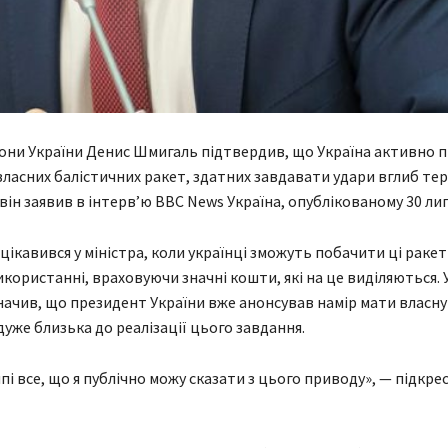
они України Денис Шмигаль підтвердив, що Україна активно 
ласних балістичних ракет, здатних завдавати удари вглиб тер
 він заявив в інтерв’ю BBC News Україна, опублікованому 30 лип
цікавився у міністра, коли українці зможуть побачити ці ракет
користанні, враховуючи значні кошти, які на це виділяються. 
ачив, що президент України вже анонсував намір мати власну б
дуже близька до реалізації цього завдання.
пі все, що я публічно можу сказати з цього приводу», — підкре