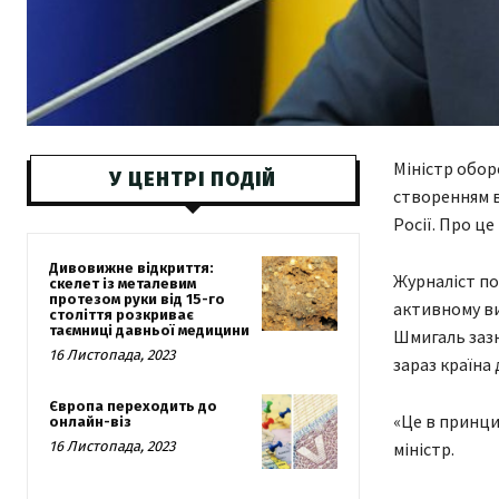
Міністр обор
У ЦЕНТРІ ПОДІЙ
створенням в
Росії. Про це
Дивовижне відкриття:
Журналіст по
скелет із металевим
протезом руки від 15-го
активному ви
століття розкриває
таємниці давньої медицини
Шмигаль зазн
16 Листопада, 2023
зараз країна 
Європа переходить до
«Це в принци
онлайн-віз
16 Листопада, 2023
міністр.