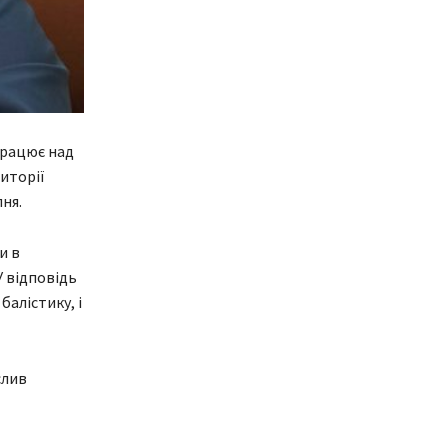
працює над
иторії
ня.
и в
У відповідь
алістику, і
слив