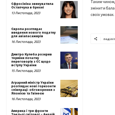
Таким чином,
Єфросініна звинуватила
змінити бала
Остапчука в брехні
13 Листопада, 2023
своїх умовах.
Європа розглядає
введення нового податку
для авіапасажирів
поділі
16 Листопада, 2023
Дмитро Кулеба розкрив
терміни початку
переговорів з ЄС щодо
вступу України
15 Листопада, 2023
Аграрний міністр України
розглядає нові горизонти
співпраці: обговорення з
Японією та Гвінеєю
16 Листопада, 2023
Америка і три фронти
Третьої світової – Андрій