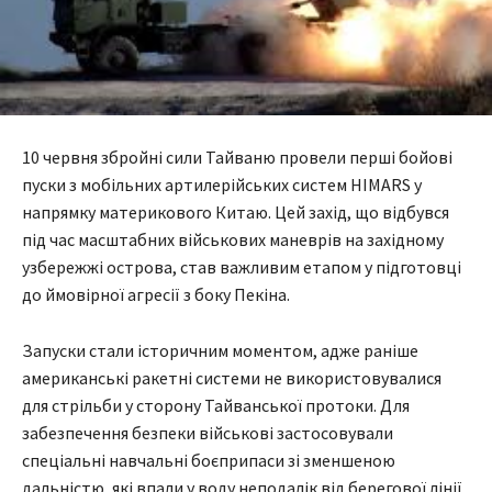
10 червня збройні сили Тайваню провели перші бойові
пуски з мобільних артилерійських систем HIMARS у
напрямку материкового Китаю. Цей захід, що відбувся
під час масштабних військових маневрів на західному
узбережжі острова, став важливим етапом у підготовці
до ймовірної агресії з боку Пекіна.
Запуски стали історичним моментом, адже раніше
американські ракетні системи не використовувалися
для стрільби у сторону Тайванської протоки. Для
забезпечення безпеки військові застосовували
спеціальні навчальні боєприпаси зі зменшеною
дальністю, які впали у воду неподалік від берегової лінії.