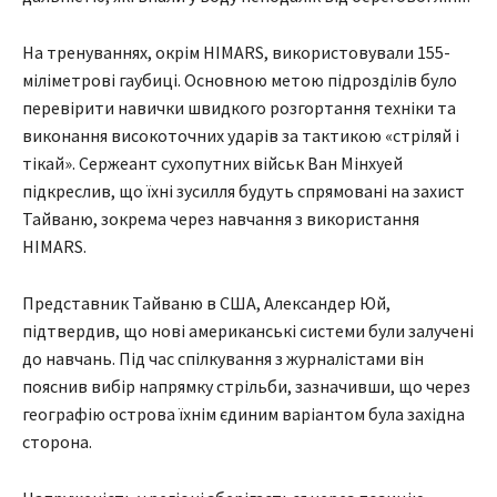
На тренуваннях, окрім HIMARS, використовували 155-
міліметрові гаубиці. Основною метою підрозділів було
перевірити навички швидкого розгортання техніки та
виконання високоточних ударів за тактикою «стріляй і
тікай». Сержеант сухопутних військ Ван Мінхуей
підкреслив, що їхні зусилля будуть спрямовані на захист
Тайваню, зокрема через навчання з використання
HIMARS.
Представник Тайваню в США, Александер Юй,
підтвердив, що нові американські системи були залучені
до навчань. Під час спілкування з журналістами він
пояснив вибір напрямку стрільби, зазначивши, що через
географію острова їхнім єдиним варіантом була західна
сторона.