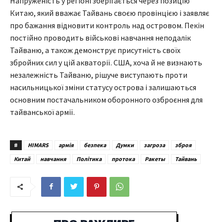
Напруженість у регіоні зберігається через позицію
Китаю, який вважає Тайвань своєю провінцією і заявляє
про бажання відновити контроль над островом. Пекін
постійно проводить військові навчання неподалік
Тайваню, а також демонструє присутність своїх
збройних сил у цій акваторії. США, хоча й не визнають
незалежність Тайваню, рішуче виступають проти
насильницької зміни статусу острова і залишаються
основним постачальником оборонного озброєння для
тайванської армії.
#
HIMARS
армія
безпека
Думки
загроза
зброя
Китай
навчання
Політика
протока
Ракеты
Тайвань