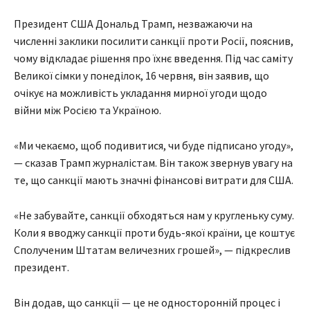
Президент США Дональд Трамп, незважаючи на
численні заклики посилити санкції проти Росії, пояснив,
чому відкладає рішення про їхнє введення. Під час саміту
Великої сімки у понеділок, 16 червня, він заявив, що
очікує на можливість укладання мирної угоди щодо
війни між Росією та Україною.
«Ми чекаємо, щоб подивитися, чи буде підписано угоду»,
— сказав Трамп журналістам. Він також звернув увагу на
те, що санкції мають значні фінансові витрати для США.
«Не забувайте, санкції обходяться нам у кругленьку суму.
Коли я вводжу санкції проти будь-якої країни, це коштує
Сполученим Штатам величезних грошей», — підкреслив
президент.
Він додав, що санкції — це не односторонній процес і