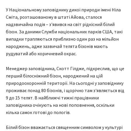
У Національному заповіднику дикої природи імені Ніла
Сміта, розташованому в штаті Айова, сталося
надзвичайна подія – з'явився на світ рідкісний білий
бізон. За даними Служби національних парків США, такі
випадки трапляються приблизно один раз на мільйон
народжень, адже зазвичай телята бізонів мають
рудуватий або коричневий окрас.
Менеджер заповідника, Скотт Гілдже, підкреслив, що це
перший білосніжний бізон, народжений на цій
природоохоронній території. На сьогодні у заповіднику
проживає понад 80 бізонів, і щорічно там з'являється від
9 до 15 телят. В найближчі тижні працівники
заповідника очікують на нові поповнення, оскільки
кілька самок готові до пологів.
Білий бізон вважається священним символом у культурі