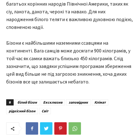
багатьох корінних народів Північної Америки, таких як
сіу, лакота, дакота, черокі та навахо. Для них
народження білого теляти є важливою духовною подією,
сповненою надії.
Бізони є найбільшими наземними ссавцями на
континенті. Вага самців може досягати 900 кілограмів, у
той час як самки важать близько 450 кілограмів. Слід
зазначити, що завдяки успішним програмам збереження
цей вид більше не під загрозою зникнення, хоча диких
бізонів все ще залишається небагато.
#
білий бізон
Ексклюзив
заповідник
Клімат
рідкісний бізон
Світ