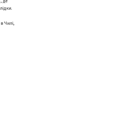
, де
лідки.
в Чилі,