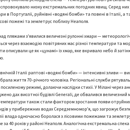
 спровокувало низку екстремальних погодних явищ. Серед них 
ри в Португалії, руйнівні «водяні бомби» та повені в Італії, а 
ісові пожежі та землетрус поблизу Неаполя.
 над пляжами з’явилися величезні рулонні хмари — метеорологі
ся через взаємодію повітряних мас різної температури та мо
ти описували це як «цунамі» із хмар, яке вкривало небо й заті
ю.
івнічній Італії раптові «водяні бомби» — інтенсивні зливи — в
абрала життя 70-річного чоловіка. Регіональні служби рятувал
посиленому режимі, долаючи наслідки стихії. У Мілані через а
жено дах висотної будівлі Generali, де обвалився величезний
 температури також стали фактором зростання появи отруйни
идів у прибережних водах Середземномор’я, що загрожує безп
алії влада одночасно боролася з лісовими пожежами та землетр
е за 40 років у районі Неаполя. Аналогічна екстремальна спека