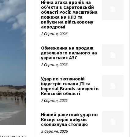
Нічна атака дронів на
об’єкти в Саратовській
області Росії: масштабна
пожежа на НПЗ та
вибухи на військовому
аеродромі
2 Серпня, 2026
Обмеження на продаж
дизельного пального на
українських АЗС
2 Серпня, 2026
Удар по тютюновій
індустрії: склади JTI та
Imperial Brands знищені в
Київській області
7 Серпня, 2026
Нічний ракетний удар по
Києву: серія вибухів
сколихнула столицю
5 Серпня, 2026
 градусів за