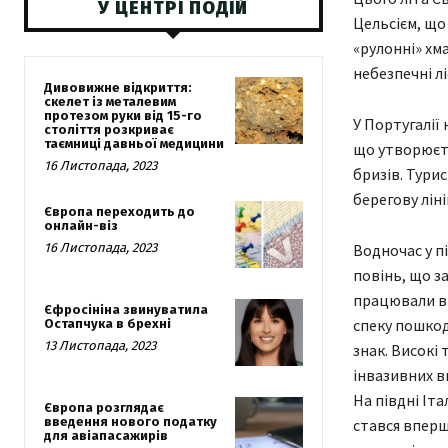
У ЦЕНТРІ ПОДІЙ
Цельсієм, що
«рулонні» хма
небезпечні л
Дивовижне відкриття:
скелет із металевим
протезом руки від 15-го
У Португалії
століття розкриває
таємниці давньої медицини
що утворюєть
16 Листопада, 2023
бризів. Турис
берегову ліні
Європа переходить до
онлайн-віз
16 Листопада, 2023
Водночас у п
повінь, що з
працювали в 
Єфросініна звинуватила
спеку пошкод
Остапчука в брехні
13 Листопада, 2023
знак. Високі
інвазивних в
На півдні Іт
Європа розглядає
введення нового податку
стався вперш
для авіапасажирів